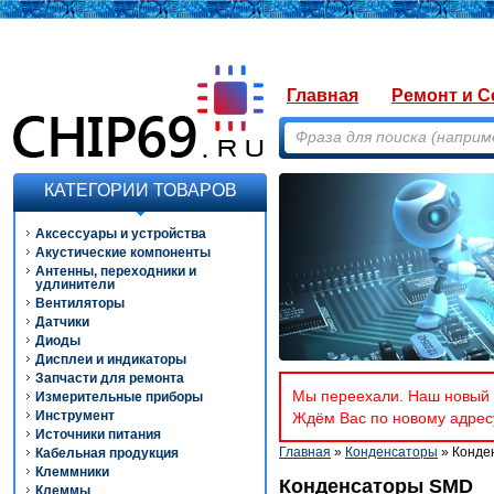
Главная
Ремонт и С
КАТЕГОРИИ ТОВАРОВ
Аксессуары и устройства
Акустические компоненты
Антенны, переходники и
удлинители
Вентиляторы
Датчики
Диоды
Дисплеи и индикаторы
Запчасти для ремонта
Мы переехали. Наш новый а
Измерительные приборы
Инструмент
Ждём Вас по новому адресу
Источники питания
Главная
»
Конденсаторы
» Конде
Кабельная продукция
Клеммники
Конденсаторы SMD
Клеммы