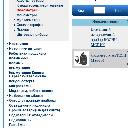
Кабель-тестеры
Клещи токоизмерительные
Люксметры
Код
Тип
Манометры
Мультиметры
Наименование
Осциллографы
Визуальный
Прочее
центровочный
Щитовые приборы
прибор BOCHU
Инструмент
MCD100
Источники питания
Кабельная продукция
Люксметр MASTECH
Клеммники
MS6610
Клеммы
Коммутация
Коммутация: Кнопки
Переключатели Реле
Конденсаторы
Микросхемы
Моделизм, робототехника
Наборы для сборки
Оптоэлектронные приборы
Освещение и индикация
Прочие товары(Не для сайта)
Радиаторы и охладители
Радиолампы
Разъёмы