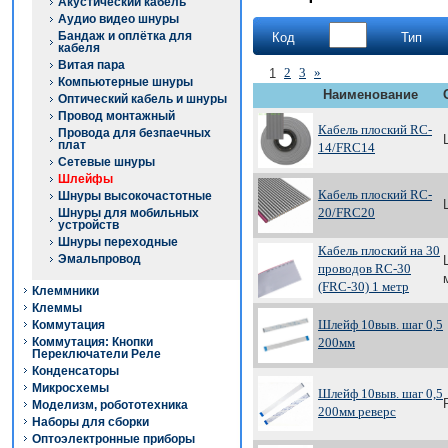
Акустический кабель
Аудио видео шнуры
Бандаж и оплётка для
Код
Тип
кабеля
Витая пара
2
3
»
1
Компьютерные шнуры
Наименование
Оптический кабель и шнуры
Провод монтажный
Кабель плоский RC-
Провода для безпаечных
плат
14/FRC14
Сетевые шнуры
Шлейфы
Кабель плоский RC-
Шнуры высокочастотные
20/FRC20
Шнуры для мобильных
устройств
Шнуры переходные
Кабель плоский на 30
Эмальпровод
проводов RC-30
(FRC-30) 1 метр
Клеммники
Клеммы
Шлейф 10выв. шаг 0,5
Коммутация
Коммутация: Кнопки
200мм
Переключатели Реле
Конденсаторы
Микросхемы
Шлейф 10выв. шаг 0,5
Моделизм, робототехника
200мм реверс
Наборы для сборки
Оптоэлектронные приборы