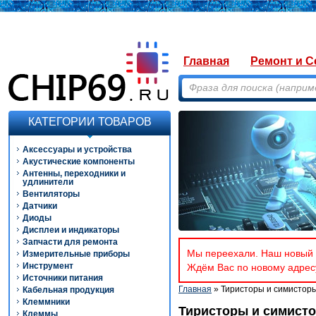
Главная
Ремонт и С
КАТЕГОРИИ ТОВАРОВ
Аксессуары и устройства
Акустические компоненты
Антенны, переходники и
удлинители
Вентиляторы
Датчики
Диоды
Дисплеи и индикаторы
Запчасти для ремонта
Мы переехали. Наш новый а
Измерительные приборы
Инструмент
Ждём Вас по новому адресу
Источники питания
Главная
» Тиристоры и симистор
Кабельная продукция
Клеммники
Тиристоры и симист
Клеммы