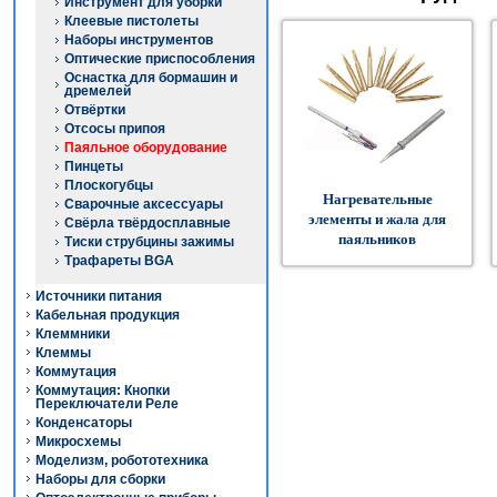
Инструмент для уборки
Клеевые пистолеты
Наборы инструментов
Оптические приспособления
Оснастка для бормашин и
дремелей
Отвёртки
Отсосы припоя
Паяльное оборудование
Пинцеты
Плоскогубцы
Нагревательные
Сварочные аксессуары
элементы и жала для
Свёрла твёрдосплавные
паяльников
Тиски струбцины зажимы
Трафареты BGA
Источники питания
Кабельная продукция
Клеммники
Клеммы
Коммутация
Коммутация: Кнопки
Переключатели Реле
Конденсаторы
Микросхемы
Моделизм, робототехника
Наборы для сборки