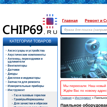
Главная
Ремонт и С
КАТЕГОРИИ ТОВАРОВ
Аксессуары и устройства
Акустические компоненты
Антенны, переходники и
удлинители
Вентиляторы
Датчики
Диоды
Дисплеи и индикаторы
Запчасти для ремонта
Мы переехали. Наш новый а
Измерительные приборы
Инструмент
Ждём Вас по новому адресу
Газ и газовые горелки
Главная
»
Инструмент
» Паяльно
Гравёры/бормашины
Для зачистки и обрезки
Паяльное оборудова