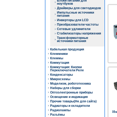
Блоки питания для
ноутбуков
Драйверы для светодиодов
Импульсные источники
питания
Инверторы для LCD
Преобразователи частоты
Сетевые удлинители
Стабилизаторы напряжения
Трансформаторные
источники питания
Кабельная продукция
Клеммники
Клеммы
Коммутация
Коммутация: Кнопки
Переключатели Реле
Конденсаторы
Микросхемы
Моделизм, робототехника
Наборы для сборки
Оптоэлектронные приборы
Освещение и индикация
Прочие товары(Не для сайта)
Радиаторы и охладители
Радиолампы
Им
Разъёмы