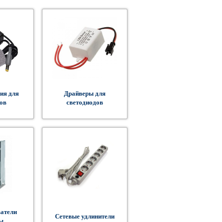
ия для
Драйверы для
ов
светодиодов
атели
Сетевые удлинители
ы