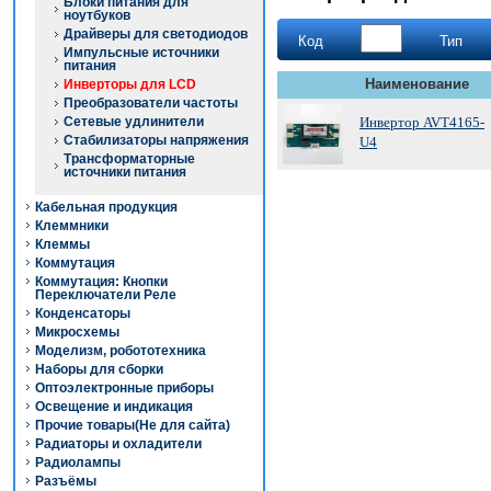
Блоки питания для
ноутбуков
Драйверы для светодиодов
Код
Тип
Импульсные источники
питания
Наименование
Инверторы для LCD
Преобразователи частоты
Сетевые удлинители
Инвертор AVT4165-
Стабилизаторы напряжения
U4
Трансформаторные
источники питания
Кабельная продукция
Клеммники
Клеммы
Коммутация
Коммутация: Кнопки
Переключатели Реле
Конденсаторы
Микросхемы
Моделизм, робототехника
Наборы для сборки
Оптоэлектронные приборы
Освещение и индикация
Прочие товары(Не для сайта)
Радиаторы и охладители
Радиолампы
Разъёмы