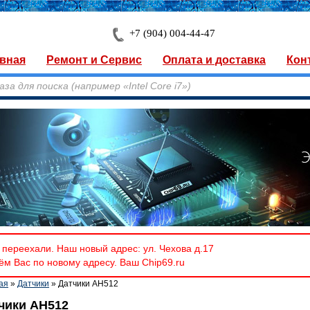
+7 (904) 004-44-47
вная
Ремонт и Сервис
Оплата и доставка
Кон
переехали. Наш новый адрес: ул. Чехова д.17
м Вас по новому адресу. Ваш Chip69.ru
ая
»
Датчики
» Датчики AH512
чики AH512