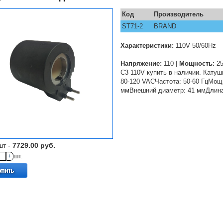
Код
Производитель
ST71-2
BRAND
Характеристики:
110V 50/60Hz
Напряжение:
110 |
Мощность:
2
С3 110V купить в наличии. Кату
80-120 VACЧастота: 50-60 ГцМощ
ммВнешний диаметр: 41 ммДлина
шт -
7729.00 руб.
+
шт.