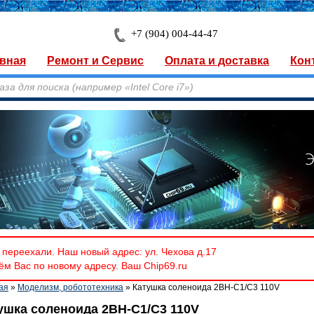
+7 (904) 004-44-47
вная
Ремонт и Сервис
Оплата и доставка
Кон
переехали. Наш новый адрес: ул. Чехова д.17
м Вас по новому адресу. Ваш Chip69.ru
ая
»
Моделизм, робототехника
» Катушка соленоида 2BН-С1/С3 110V
ушка соленоида 2BН-С1/С3 110V