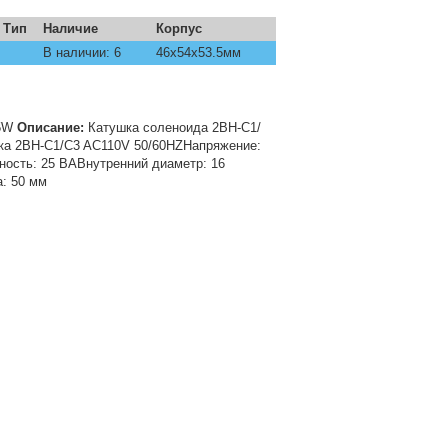
Тип
Наличие
Корпус
В наличии: 6
46х54х53.5мм
5W
Описание:
Катушка соленоида 2ВН-С1/
шка 2BH-C1/C3 AC110V 50/60HZНапряжение:
ность: 25 ВАВнутренний диаметр: 16
: 50 мм