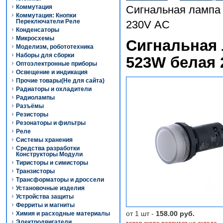
Коммутация
Сигнальная лампа
Коммутация: Кнопки
Переключатели Реле
230V АС
Конденсаторы
Микросхемы
Сигнальная 
Моделизм, робототехника
Наборы для сборки
523W белая 
Оптоэлектронные приборы
Освещение и индикация
Прочие товары(Не для сайта)
Радиаторы и охладители
Радиолампы
Разъёмы
Резисторы
Резонаторы и фильтры
Реле
Системы хранения
Средства разработки
Конструкторы Модули
Тиристоры и симисторы
Транзисторы
Трансформаторы и дроссели
Установочные изделия
Устройства защиты
Ферриты и магниты
от 1 шт -
158.00 руб.
Химия и расходные материалы
Электродвигатели