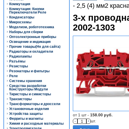
Коммутация
- 2,5 (4) мм2 крас
Коммутация: Кнопки
Переключатели Реле
3-х проводна
Конденсаторы
Микросхемы
2002-1303
Моделизм, робототехника
Наборы для сборки
Оптоэлектронные приборы
Освещение и индикация
Прочие товары(Не для сайта)
Радиаторы и охладители
Радиолампы
Разъёмы
Резисторы
Резонаторы и фильтры
Реле
Системы хранения
Средства разработки
Конструкторы Модули
Тиристоры и симисторы
Транзисторы
Трансформаторы и дроссели
Установочные изделия
Устройства защиты
от 1 шт -
158.00 руб.
Ферриты и магниты
-
+
шт.
Химия и расходные материалы
Электродвигатели