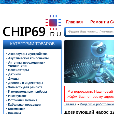
Главная
Ремонт и С
КАТЕГОРИИ ТОВАРОВ
Аксессуары и устройства
Акустические компоненты
Антенны, переходники и
удлинители
Вентиляторы
Датчики
Диоды
Дисплеи и индикаторы
Запчасти для ремонта
Мы переехали. Наш новый а
Измерительные приборы
Инструмент
Ждём Вас по новому адресу
Источники питания
Главная
»
Моделизм, робототехн
Кабельная продукция
Клеммники
Дозирующий насос 12
Клеммы