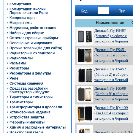
Коммутация
Коммутация: Кнопки
Код
Тип
Переключатели Реле
Конденсаторы
Наименование
Микросхемы
Моделизм, робототехника
Дисплей Fly FS407
Наборы для сборки
(Stratus 6) в сборе с
Оптоэлектронные приборы
тачскрином Черный
Освещение и индикация
Прочие товары(Не для сайта)
Дисплей Fly FS451
Радиаторы и охладители
(Nimbus 1) в сборе с
Радиолампы
тачскрином Черный
Разъёмы
Резисторы
Дисплей Fly FS452
Резонаторы и фильтры
(Nimbus 2) в сборе с
Реле
тачскрином Черный
Системы хранения
Дисплей Fly FS509
Средства разработки
Конструкторы Модули
(Nimbus 9) в сборе с
Тиристоры и симисторы
тачскрином Черный
Транзисторы
Трансформаторы и дроссели
Дисплей Fly IQ4409
Установочные изделия
(Era Life 4) в сборе с
Устройства защиты
тачскрином Черный
Ферриты и магниты
Химия и расходные материалы
Дисплей от Fly 2012D
Электродвигатели