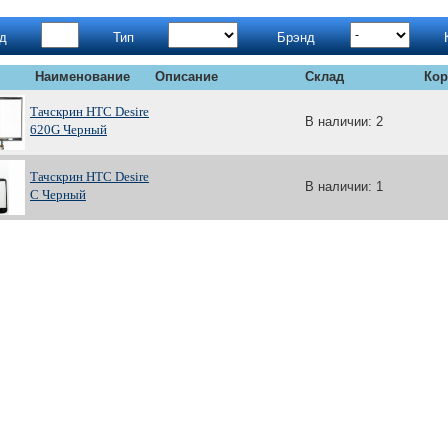
д
Тип
Брэнд
Наименование
Описание
Склад
Кор
Тачскрин HTC Desire
В наличии: 2
620G Черный
Тачскрин HTC Desire
В наличии: 1
C Черный