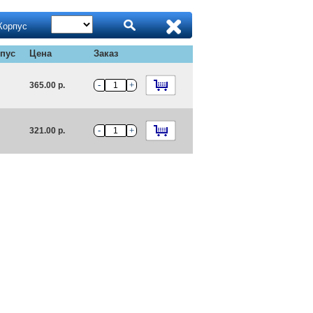
Корпус
пус
Цена
Заказ
-
+
365.00 р.
-
+
321.00 р.