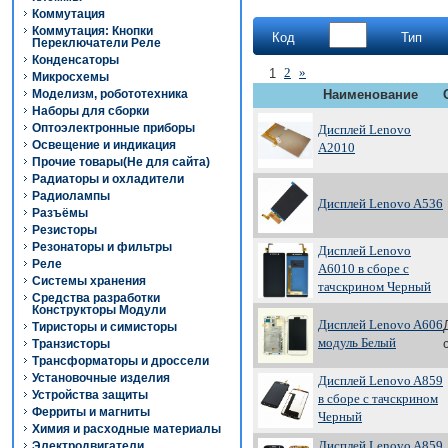
Коммутация
Коммутация: Кнопки
Код
Тип
Переключатели Реле
Конденсаторы
2
»
1
Микросхемы
Моделизм, робототехника
Наименование
Наборы для сборки
Оптоэлектронные приборы
Дисплей Lenovo
Освещение и индикация
A2010
Прочие товары(Не для сайта)
Радиаторы и охладители
Радиолампы
Дисплей Lenovo A536
Разъёмы
Резисторы
Резонаторы и фильтры
Дисплей Lenovo
Реле
A6010 в сборе с
Системы хранения
тачскрином Черный
Средства разработки
Конструкторы Модули
Дисплей Lenovo A606
Тиристоры и симисторы
модуль Белый
Транзисторы
Трансформаторы и дроссели
Установочные изделия
Дисплей Lenovo A859
Устройства защиты
в сборе с тачскрином
Ферриты и магниты
Черный
Химия и расходные материалы
Дисплей Lenovo A859
Электродвигатели