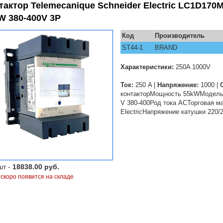
тактор Telemecanique Schneider Electric LC1D170
W 380-400V 3P
Код
Производитель
ST44-1
BRAND
Характеристики:
250A 1000V
Ток:
250 A |
Напряжение:
1000 |
контакторМощность 55kWМодель
V 380-400Род тока ACТорговая ма
ElectricНапряжение катушки 220
шт -
18838.00 руб.
 скоро появится на складе