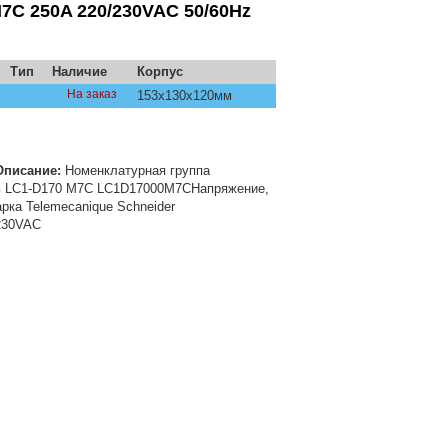
M7C 250A 220/230VAC 50/60Hz
Тип
Наличие
Корпус
На заказ
153х130х120мм
Описание:
Номенклатурная группа
 LC1-D170 M7C LC1D17000M7CНапряжение,
рка Telemecanique Schneider
/230VAC