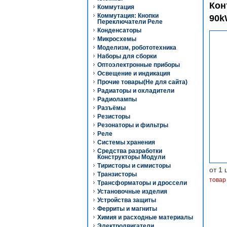
Кон
Коммутация
Коммутация: Кнопки
90k
Переключатели Реле
Конденсаторы
Микросхемы
Моделизм, робототехника
Наборы для сборки
Оптоэлектронные приборы
Освещение и индикация
Прочие товары(Не для сайта)
Радиаторы и охладители
Радиолампы
Разъёмы
Резисторы
Резонаторы и фильтры
Реле
Системы хранения
Средства разработки
Конструкторы Модули
Тиристоры и симисторы
от 1 
Транзисторы
товар
Трансформаторы и дроссели
Установочные изделия
Устройства защиты
Ферриты и магниты
Химия и расходные материалы
Электродвигатели