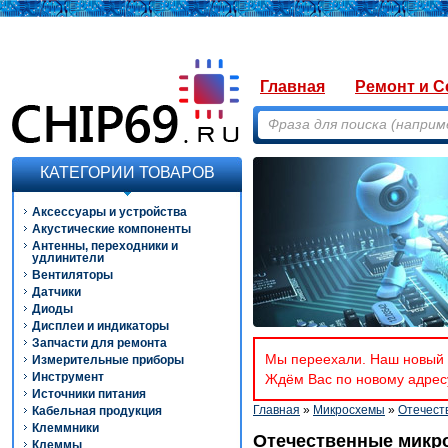
Главная
Ремонт и С
КАТЕГОРИИ ТОВАРОВ
Аксессуары и устройства
Акустические компоненты
Антенны, переходники и
удлинители
Вентиляторы
Датчики
Диоды
Дисплеи и индикаторы
Запчасти для ремонта
Мы переехали. Наш новый а
Измерительные приборы
Инструмент
Ждём Вас по новому адресу
Источники питания
Главная
»
Микросхемы
»
Отечест
Кабельная продукция
Клеммники
Отечественные микр
Клеммы