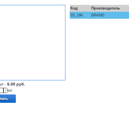
Код
Производитель
03_196
BRAND
шт -
6.00 руб.
+
шт.