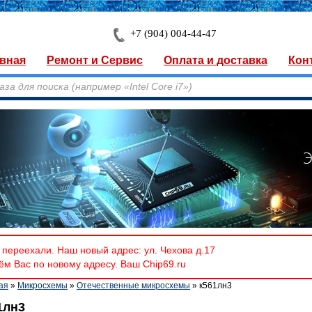
+7 (904) 004-44-47
вная
Ремонт и Сервис
Оплата и доставка
Кон
переехали. Наш новый адрес: ул. Чехова д.17
м Вас по новому адресу. Ваш Chip69.ru
ая
»
Микросхемы
»
Отечественные микросхемы
» к561лн3
1лн3