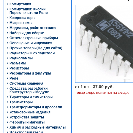
Коммутация
Коммутация: Кнопки
Переключатели Реле
Конденсаторы
Микросхемы
Моделизм, робототехника
Наборы для сборки
Оптоэлектронные приборы
Освещение и индикация
Прочие товары(Не для сайта)
Радиаторы и охладители
Радиолампы
Разъёмы
Резисторы
Резонаторы и фильтры
Реле
Системы хранения
от 1 шт -
37.00 руб.
Средства разработки
Конструкторы Модули
товар скоро появится на складе
Тиристоры и симисторы
Транзисторы
Трансформаторы и дроссели
Установочные изделия
Устройства защиты
Ферриты и магниты
Химия и расходные материалы
Электродвигатели