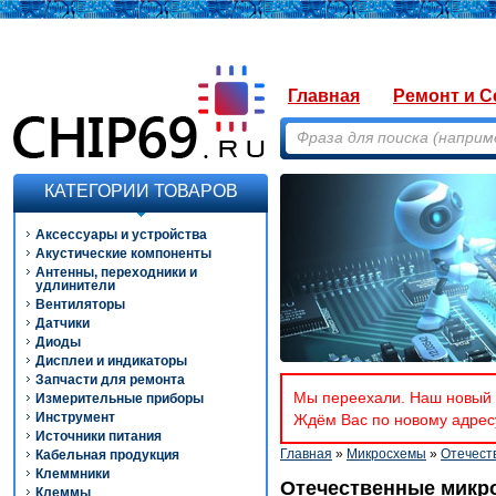
Главная
Ремонт и С
КАТЕГОРИИ ТОВАРОВ
Аксессуары и устройства
Акустические компоненты
Антенны, переходники и
удлинители
Вентиляторы
Датчики
Диоды
Дисплеи и индикаторы
Запчасти для ремонта
Мы переехали. Наш новый а
Измерительные приборы
Инструмент
Ждём Вас по новому адресу
Источники питания
Главная
»
Микросхемы
»
Отечест
Кабельная продукция
Клеммники
Отечественные микр
Клеммы