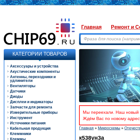
Главная
Ремонт и С
КАТЕГОРИИ ТОВАРОВ
Аксессуары и устройства
Акустические компоненты
Антенны, переходники и
удлинители
Вентиляторы
Датчики
Диоды
Дисплеи и индикаторы
Запчасти для ремонта
Мы переехали. Наш новый а
Измерительные приборы
Инструмент
Ждём Вас по новому адресу
Источники питания
Главная
»
Микросхемы
»
Отечест
Кабельная продукция
Клеммники
к538ун3а
Клеммы