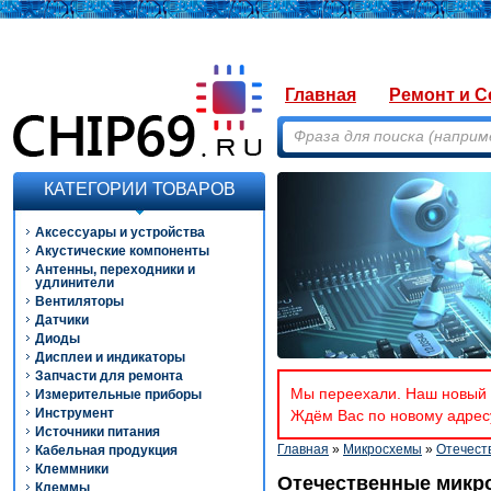
Главная
Ремонт и С
КАТЕГОРИИ ТОВАРОВ
Аксессуары и устройства
Акустические компоненты
Антенны, переходники и
удлинители
Вентиляторы
Датчики
Диоды
Дисплеи и индикаторы
Запчасти для ремонта
Мы переехали. Наш новый а
Измерительные приборы
Инструмент
Ждём Вас по новому адресу
Источники питания
Главная
»
Микросхемы
»
Отечест
Кабельная продукция
Клеммники
Отечественные микр
Клеммы