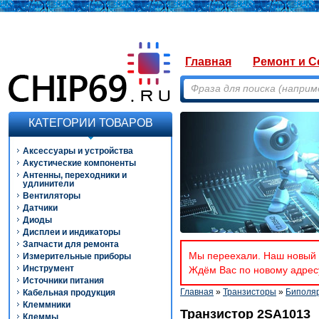
Главная
Ремонт и С
КАТЕГОРИИ ТОВАРОВ
Аксессуары и устройства
Акустические компоненты
Антенны, переходники и
удлинители
Вентиляторы
Датчики
Диоды
Дисплеи и индикаторы
Запчасти для ремонта
Мы переехали. Наш новый а
Измерительные приборы
Инструмент
Ждём Вас по новому адресу
Источники питания
Главная
»
Транзисторы
»
Биполя
Кабельная продукция
Клеммники
Транзистор 2SA1013
Клеммы