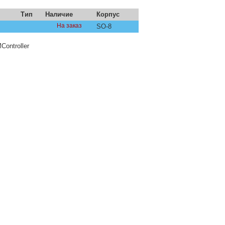
Тип
Наличие
Корпус
На заказ
SO-8
ontroller