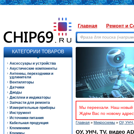
Главная
Ремонт и С
КАТЕГОРИИ ТОВАРОВ
Аксессуары и устройства
Акустические компоненты
Антенны, переходники и
удлинители
Вентиляторы
Датчики
Диоды
Дисплеи и индикаторы
Запчасти для ремонта
Мы переехали. Наш новый а
Измерительные приборы
Инструмент
Ждём Вас по новому адресу
Источники питания
Главная
»
Микросхемы
»
ОУ, УНЧ,
Кабельная продукция
Клеммники
ОУ, УНЧ, TV. видео A
Клеммы