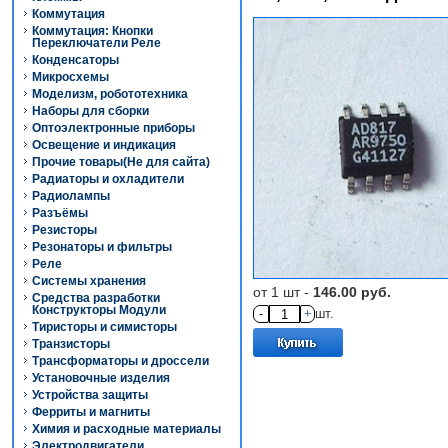
Коммутация
Коммутация: Кнопки
Переключатели Реле
Конденсаторы
Микросхемы
Моделизм, робототехника
Наборы для сборки
Оптоэлектронные приборы
Освещение и индикация
Прочие товары(Не для сайта)
Радиаторы и охладители
Радиолампы
Разъёмы
Резисторы
Резонаторы и фильтры
Реле
Системы хранения
от 1 шт -
146.00 руб.
Средства разработки
Конструкторы Модули
-
+
шт.
Тиристоры и симисторы
Транзисторы
Трансформаторы и дроссели
Установочные изделия
Устройства защиты
Ферриты и магниты
Химия и расходные материалы
Электродвигатели