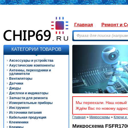
Главная
Ремонт и С
КАТЕГОРИИ ТОВАРОВ
Аксессуары и устройства
Акустические компоненты
Антенны, переходники и
удлинители
Вентиляторы
Датчики
Диоды
Дисплеи и индикаторы
Запчасти для ремонта
Мы переехали. Наш новый а
Измерительные приборы
Инструмент
Ждём Вас по новому адресу
Источники питания
Главная
»
Микросхемы
»
Ключи и
Кабельная продукция
Клеммники
Микросхема FSFR170
Клеммы