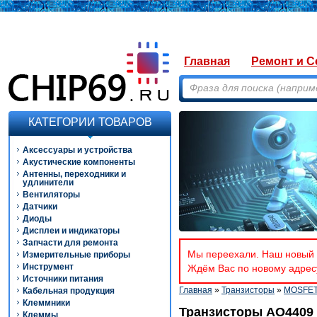
Главная
Ремонт и С
КАТЕГОРИИ ТОВАРОВ
Аксессуары и устройства
Акустические компоненты
Антенны, переходники и
удлинители
Вентиляторы
Датчики
Диоды
Дисплеи и индикаторы
Запчасти для ремонта
Мы переехали. Наш новый а
Измерительные приборы
Инструмент
Ждём Вас по новому адресу
Источники питания
Главная
»
Транзисторы
»
MOSFE
Кабельная продукция
Клеммники
Транзисторы AO4409
Клеммы