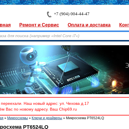
+7 (904) 004-44-47
вная
Ремонт и Сервис
Оплата и доставка
Кон
переехали. Наш новый адрес: ул. Чехова д.17
м Вас по новому адресу. Ваш Chip69.ru
ая
»
Микросхемы
»
Ключи и драйверы
» Микросхема PT6524LQ
росхема PT6524LQ