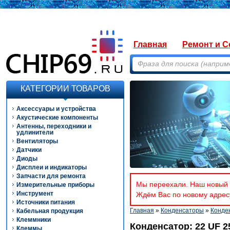
Главная
Ремонт и С
КАТЕГОРИИ ТОВАРОВ
Аксессуары и устройства
Акустические компоненты
Антенны, переходники и
удлинители
Вентиляторы
Датчики
Диоды
Дисплеи и индикаторы
Запчасти для ремонта
Мы переехали. Наш новый а
Измерительные приборы
Инструмент
Ждём Вас по новому адресу
Источники питания
Главная
»
Конденсаторы
»
Конде
Кабельная продукция
Клеммники
Конденсатор: 22 UF 2
Клеммы