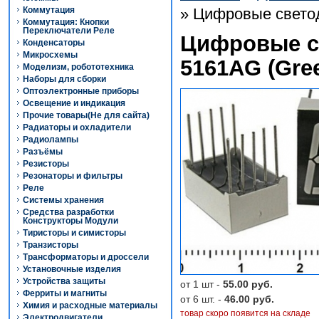
Коммутация
» Цифровые свето
Коммутация: Кнопки
Переключатели Реле
Цифровые с
Конденсаторы
Микросхемы
5161AG (Gre
Моделизм, робототехника
Наборы для сборки
Оптоэлектронные приборы
Освещение и индикация
Прочие товары(Не для сайта)
Радиаторы и охладители
Радиолампы
Разъёмы
Резисторы
Резонаторы и фильтры
Реле
Системы хранения
Средства разработки
Конструкторы Модули
Тиристоры и симисторы
Транзисторы
Трансформаторы и дроссели
Установочные изделия
Устройства защиты
от 1 шт -
55.00 руб.
Ферриты и магниты
от 6 шт. -
46.00 руб.
Химия и расходные материалы
товар скоро появится на складе
Электродвигатели