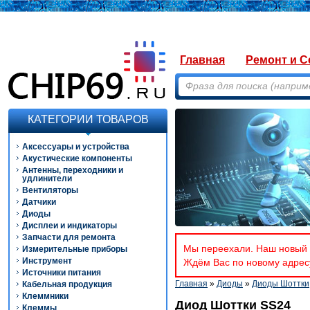
Главная
Ремонт и С
КАТЕГОРИИ ТОВАРОВ
Аксессуары и устройства
Акустические компоненты
Антенны, переходники и
удлинители
Вентиляторы
Датчики
Диоды
Дисплеи и индикаторы
Запчасти для ремонта
Мы переехали. Наш новый а
Измерительные приборы
Инструмент
Ждём Вас по новому адресу
Источники питания
Главная
»
Диоды
»
Диоды Шоттки
Кабельная продукция
Клеммники
Диод Шоттки SS24
Клеммы