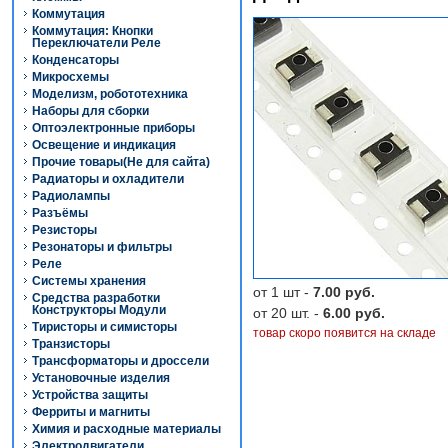
Коммутация
Коммутация: Кнопки
Переключатели Реле
Конденсаторы
Микросхемы
Моделизм, робототехника
Наборы для сборки
Оптоэлектронные приборы
Освещение и индикация
Прочие товары(Не для сайта)
Радиаторы и охладители
Радиолампы
Разъёмы
Резисторы
Резонаторы и фильтры
Реле
Системы хранения
от 1 шт -
7.00 руб.
Средства разработки
Конструкторы Модули
от 20 шт. -
6.00 руб.
Тиристоры и симисторы
товар скоро появится на складе
Транзисторы
Трансформаторы и дроссели
Установочные изделия
Устройства защиты
Ферриты и магниты
Химия и расходные материалы
Электродвигатели