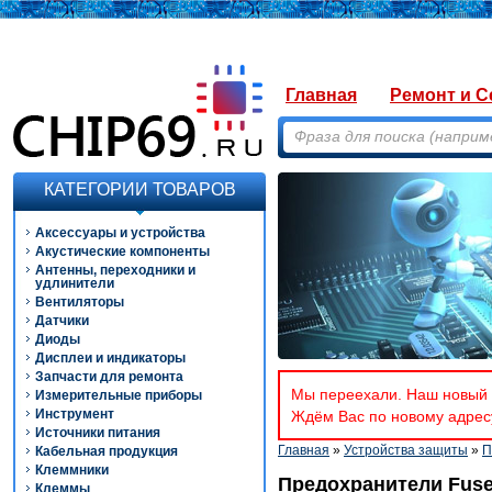
Главная
Ремонт и С
КАТЕГОРИИ ТОВАРОВ
Аксессуары и устройства
Акустические компоненты
Антенны, переходники и
удлинители
Вентиляторы
Датчики
Диоды
Дисплеи и индикаторы
Запчасти для ремонта
Мы переехали. Наш новый а
Измерительные приборы
Инструмент
Ждём Вас по новому адресу
Источники питания
Главная
»
Устройства защиты
»
П
Кабельная продукция
Клеммники
Предохранители Fuse 
Клеммы