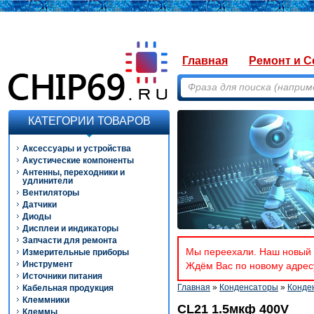
Главная
Ремонт и С
КАТЕГОРИИ ТОВАРОВ
Аксессуары и устройства
Акустические компоненты
Антенны, переходники и
удлинители
Вентиляторы
Датчики
Диоды
Дисплеи и индикаторы
Запчасти для ремонта
Мы переехали. Наш новый а
Измерительные приборы
Инструмент
Ждём Вас по новому адресу
Источники питания
Главная
»
Конденсаторы
»
Конде
Кабельная продукция
Клеммники
CL21 1.5мкф 400V
Клеммы