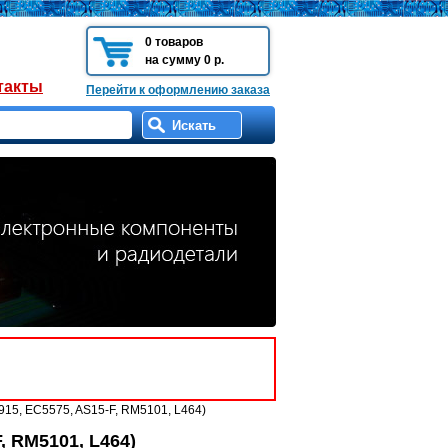
0 товаров
на сумму 0 р.
такты
Перейти к оформлению заказа
15, EC5575, AS15-F, RM5101, L464)
, RM5101, L464)