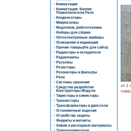
Коммутация
Коммутация: Кнопки
Переключатели Реле
Конденсаторы
Микросхемы
Моделизм, робототехника
Наборы для сборки
Оптоэлектронные приборы
Освещение и индикация
Прочие товары(Не для сайта)
Радиаторы и охладители
Радиолампы
Разъёмы
Резисторы
Резонаторы и фильтры
Реле
Системы хранения
от 1 
Средства разработки
Конструкторы Модули
товар
Тиристоры и симисторы
Транзисторы
Трансформаторы и дроссели
Установочные изделия
Устройства защиты
Ферриты и магниты
Химия и расходные материалы
Электродвигатели