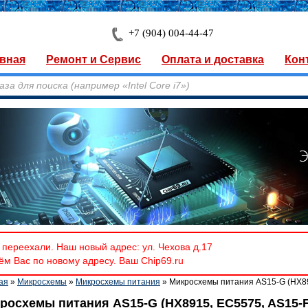
+7 (904) 004-44-47
вная
Ремонт и Сервис
Оплата и доставка
Кон
переехали. Наш новый адрес: ул. Чехова д.17
м Вас по новому адресу. Ваш Chip69.ru
ая
»
Микросхемы
»
Микросхемы питания
» Микросхемы питания AS15-G (HX89
росхемы питания AS15-G (HX8915, EC5575, AS15-F