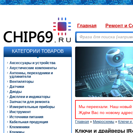
Главная
Ремонт и С
КАТЕГОРИИ ТОВАРОВ
Аксессуары и устройства
Акустические компоненты
Антенны, переходники и
удлинители
Вентиляторы
Датчики
Диоды
Дисплеи и индикаторы
Запчасти для ремонта
Мы переехали. Наш новый а
Измерительные приборы
Инструмент
Ждём Вас по новому адресу
Источники питания
Главная
»
Микросхемы
»
Ключи и
Кабельная продукция
Клеммники
Ключи и драйверы IR
Клеммы