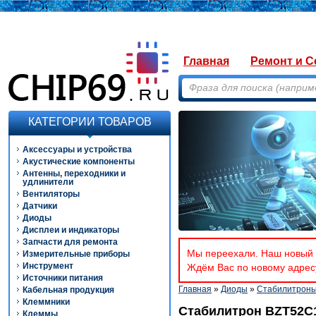
Главная
Ремонт и С
КАТЕГОРИИ ТОВАРОВ
Аксессуары и устройства
Акустические компоненты
Антенны, переходники и
удлинители
Вентиляторы
Датчики
Диоды
Дисплеи и индикаторы
Запчасти для ремонта
Мы переехали. Наш новый а
Измерительные приборы
Инструмент
Ждём Вас по новому адресу
Источники питания
Главная
»
Диоды
»
Стабилитрон
Кабельная продукция
Клеммники
Стабилитрон BZT52C
Клеммы