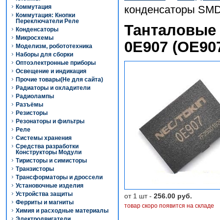
Коммутация
конденсаторы SMD
Коммутация: Кнопки
Переключатели Реле
Танталовые
Конденсаторы
Микросхемы
0E907 (OE90
Моделизм, робототехника
Наборы для сборки
Оптоэлектронные приборы
Освещение и индикация
Прочие товары(Не для сайта)
Радиаторы и охладители
Радиолампы
Разъёмы
Резисторы
Резонаторы и фильтры
Реле
Системы хранения
Средства разработки
Конструкторы Модули
Тиристоры и симисторы
Транзисторы
Трансформаторы и дроссели
Установочные изделия
Устройства защиты
от 1 шт -
256.00 руб.
Ферриты и магниты
товар скоро появится на складе
Химия и расходные материалы
Электродвигатели