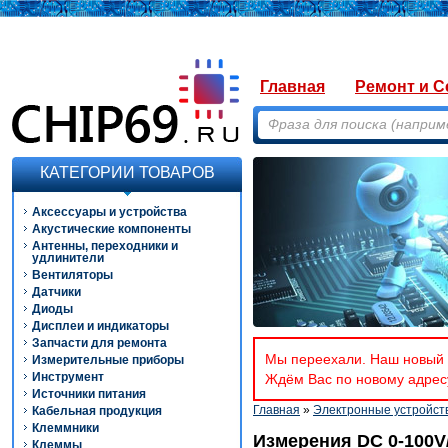
Главная
Ремонт и С
КАТЕГОРИИ ТОВАРОВ
Аксессуары и устройства
Акустические компоненты
Антенны, переходники и
удлинители
Вентиляторы
Датчики
Диоды
Дисплеи и индикаторы
Запчасти для ремонта
Мы переехали. Наш новый а
Измерительные приборы
Инструмент
Ждём Вас по новому адресу
Источники питания
Главная
»
Электронные устройст
Кабельная продукция
Клеммники
Измерения DC 0-100V
Клеммы