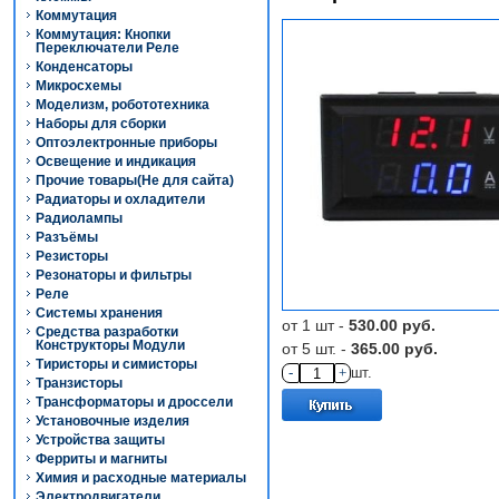
Коммутация
Коммутация: Кнопки
Переключатели Реле
Конденсаторы
Микросхемы
Моделизм, робототехника
Наборы для сборки
Оптоэлектронные приборы
Освещение и индикация
Прочие товары(Не для сайта)
Радиаторы и охладители
Радиолампы
Разъёмы
Резисторы
Резонаторы и фильтры
Реле
Системы хранения
от 1 шт -
530.00 руб.
Средства разработки
Конструкторы Модули
от 5 шт. -
365.00 руб.
Тиристоры и симисторы
-
+
шт.
Транзисторы
Трансформаторы и дроссели
Установочные изделия
Устройства защиты
Ферриты и магниты
Химия и расходные материалы
Электродвигатели