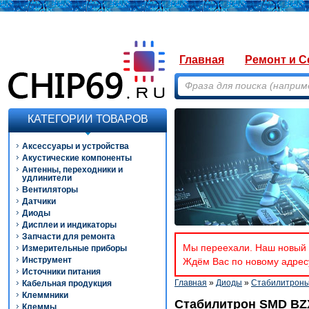
Главная
Ремонт и С
КАТЕГОРИИ ТОВАРОВ
Аксессуары и устройства
Акустические компоненты
Антенны, переходники и
удлинители
Вентиляторы
Датчики
Диоды
Дисплеи и индикаторы
Запчасти для ремонта
Мы переехали. Наш новый а
Измерительные приборы
Инструмент
Ждём Вас по новому адресу
Источники питания
Главная
»
Диоды
»
Стабилитрон
Кабельная продукция
Клеммники
Стабилитрон SMD BZX
Клеммы