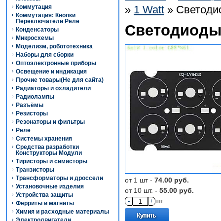
Коммутация
»
1 Watt
» Светоди
Коммутация: Кнопки
Переключатели Реле
Светодиоды
Конденсаторы
Микросхемы
Моделизм, робототехника
Наборы для сборки
Оптоэлектронные приборы
Освещение и индикация
Прочие товары(Не для сайта)
Радиаторы и охладители
Радиолампы
Разъёмы
Резисторы
Резонаторы и фильтры
Реле
Системы хранения
Средства разработки
Конструкторы Модули
Тиристоры и симисторы
Транзисторы
Трансформаторы и дроссели
от 1 шт -
74.00 руб.
Установочные изделия
от 10 шт. -
55.00 руб.
Устройства защиты
-
+
шт.
Ферриты и магниты
Химия и расходные материалы
Электродвигатели