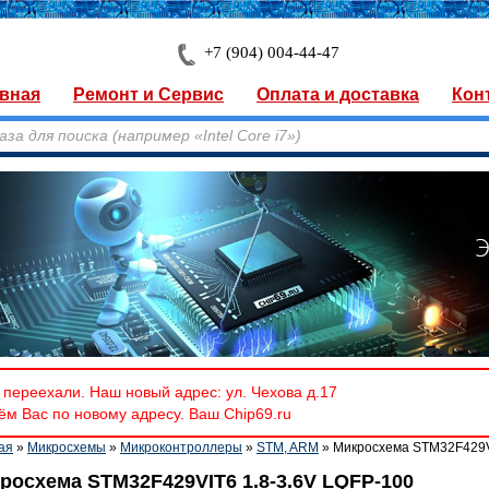
+7 (904) 004-44-47
вная
Ремонт и Сервис
Оплата и доставка
Кон
переехали. Наш новый адрес: ул. Чехова д.17
м Вас по новому адресу. Ваш Chip69.ru
ая
»
Микросхемы
»
Микроконтроллеры
»
STM, ARM
» Микросхема STM32F429VI
росхема STM32F429VIT6 1.8-3.6V LQFP-100