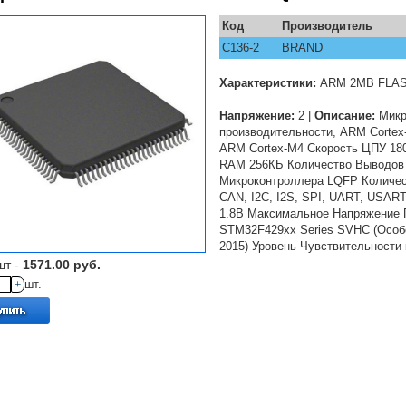
Код
Производитель
C136-2
BRAND
Характеристики:
ARM 2MB FLAS
Напряжение:
2 |
Описание:
Микр
производительности, ARM Cortex
ARM Cortex-M4 Скорость ЦПУ 18
RAM 256КБ Количество Выводов 
Микроконтроллера LQFP Количест
CAN, I2C, I2S, SPI, UART, USA
1.8В Максимальное Напряжение 
STM32F429xx Series SVHC (Особ
2015) Уровень Чувствительности 
шт -
1571.00 руб.
+
шт.