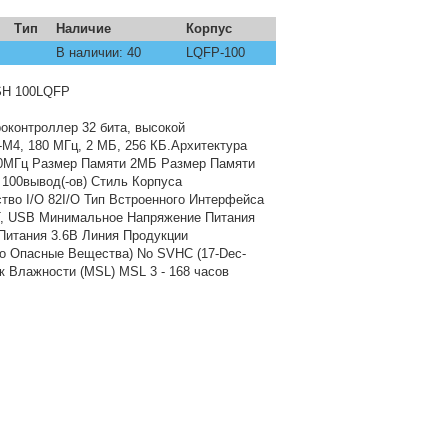
Тип
Наличие
Корпус
В наличии: 40
LQFP-100
H 100LQFP
оконтроллер 32 бита, высокой
-M4, 180 МГц, 2 МБ, 256 КБ.Архитектура
0МГц Размер Памяти 2МБ Размер Памяти
100вывод(-ов) Стиль Корпуса
во I/O 82I/O Тип Встроенного Интерфейса
RT, USB Минимальное Напряжение Питания
Питания 3.6В Линия Продукции
о Опасные Вещества) No SVHC (17-Dec-
к Влажности (MSL) MSL 3 - 168 часов