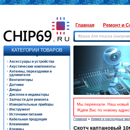
Главная
Ремонт и С
КАТЕГОРИИ ТОВАРОВ
Аксессуары и устройства
Акустические компоненты
Антенны, переходники и
удлинители
Вентиляторы
Датчики
Диоды
Дисплеи и индикаторы
Запчасти для ремонта
Мы переехали. Наш новый а
Измерительные приборы
Инструмент
Ждём Вас по новому адресу
Источники питания
Главная
»
Химия и расходные м
Кабельная продукция
Клеммники
Скотч каптановый 10
Клеммы