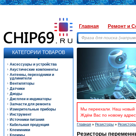
Главная
Ремонт и С
КАТЕГОРИИ ТОВАРОВ
Аксессуары и устройства
Акустические компоненты
Антенны, переходники и
удлинители
Вентиляторы
Датчики
Диоды
Дисплеи и индикаторы
Запчасти для ремонта
Мы переехали. Наш новый а
Измерительные приборы
Инструмент
Ждём Вас по новому адресу
Источники питания
Главная
»
Резисторы
»
Резистор
Кабельная продукция
Клеммники
Резисторы переменн
Клеммы