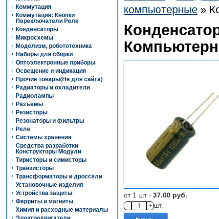
Коммутация
компьютерные
» К
Коммутация: Кнопки
Переключатели Реле
Конденсатор
Конденсаторы
Микросхемы
Компьютер
Моделизм, робототехника
Наборы для сборки
Оптоэлектронные приборы
Освещение и индикация
Прочие товары(Не для сайта)
Радиаторы и охладители
Радиолампы
Разъёмы
Резисторы
Резонаторы и фильтры
Реле
Системы хранения
Средства разработки
Конструкторы Модули
Тиристоры и симисторы
Транзисторы
Трансформаторы и дроссели
Установочные изделия
Устройства защиты
от 1 шт -
37.00 руб.
Ферриты и магниты
-
+
шт.
Химия и расходные материалы
Электродвигатели