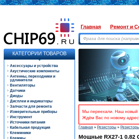
Главная
Ремонт и С
КАТЕГОРИИ ТОВАРОВ
Аксессуары и устройства
Акустические компоненты
Антенны, переходники и
удлинители
Вентиляторы
Датчики
Диоды
Дисплеи и индикаторы
Запчасти для ремонта
Мы переехали. Наш новый а
Измерительные приборы
Инструмент
Ждём Вас по новому адресу
Источники питания
Главная
»
Резисторы
»
Резистор
Кабельная продукция
Клеммники
Мощные RX27-1 0.82
Клеммы