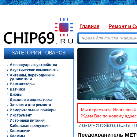
Главная
Ремонт и С
КАТЕГОРИИ ТОВАРОВ
Аксессуары и устройства
Акустические компоненты
Антенны, переходники и
удлинители
Вентиляторы
Датчики
Диоды
Дисплеи и индикаторы
Запчасти для ремонта
Мы переехали. Наш новый а
Измерительные приборы
Инструмент
Ждём Вас по новому адресу
Источники питания
Главная
»
Устройства защиты
»
П
Кабельная продукция
Клеммники
Предохранитель MET0
Клеммы