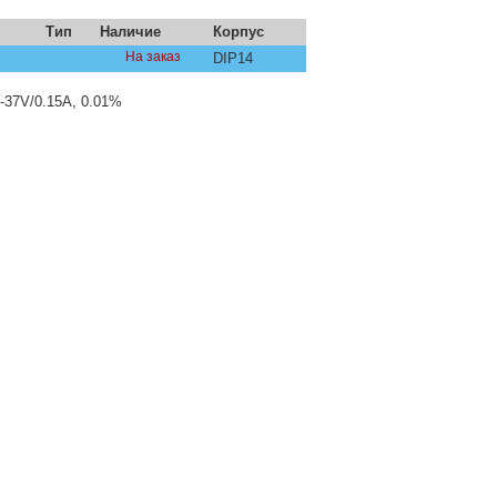
Тип
Наличие
Корпус
На заказ
DIP14
-37V/0.15A, 0.01%