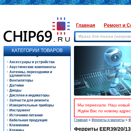
Главная
Ремонт и С
КАТЕГОРИИ ТОВАРОВ
Аксессуары и устройства
Акустические компоненты
Антенны, переходники и
удлинители
Вентиляторы
Датчики
Диоды
Дисплеи и индикаторы
Запчасти для ремонта
Мы переехали. Наш новый а
Измерительные приборы
Инструмент
Ждём Вас по новому адресу
Источники питания
Главная
»
Ферриты и магниты
»
Ф
Кабельная продукция
Клеммники
Ферриты EER39/20/13
Клеммы