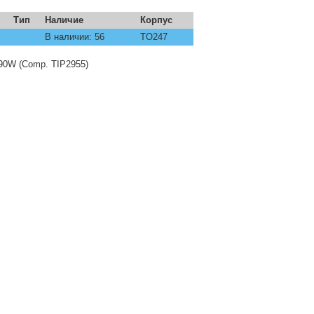
Тип
Наличие
Корпус
В наличии: 56
TO247
90W (Comp. TIP2955)