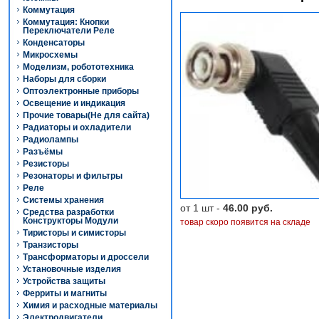
Коммутация
Коммутация: Кнопки
Переключатели Реле
Конденсаторы
Микросхемы
Моделизм, робототехника
Наборы для сборки
Оптоэлектронные приборы
Освещение и индикация
Прочие товары(Не для сайта)
Радиаторы и охладители
Радиолампы
Разъёмы
Резисторы
Резонаторы и фильтры
Реле
Системы хранения
от 1 шт -
46.00 руб.
Средства разработки
Конструкторы Модули
товар скоро появится на складе
Тиристоры и симисторы
Транзисторы
Трансформаторы и дроссели
Установочные изделия
Устройства защиты
Ферриты и магниты
Химия и расходные материалы
Электродвигатели