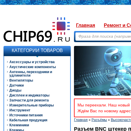
Главная
Ремонт и С
КАТЕГОРИИ ТОВАРОВ
Аксессуары и устройства
Акустические компоненты
Антенны, переходники и
удлинители
Вентиляторы
Датчики
Диоды
Дисплеи и индикаторы
Запчасти для ремонта
Мы переехали. Наш новый а
Измерительные приборы
Инструмент
Ждём Вас по новому адресу
Источники питания
Главная
»
Разъёмы
»
Высокочаст
Кабельная продукция
Клеммники
Разъем BNC штекер п
Клеммы