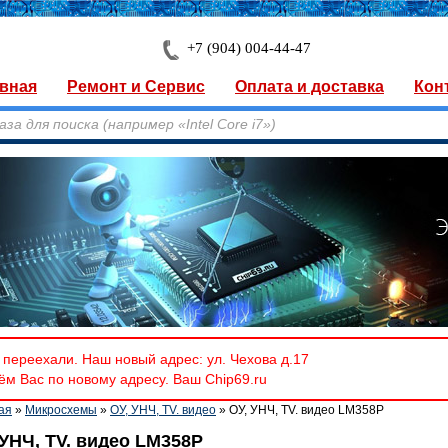
+7 (904) 004-44-47
вная
Ремонт и Сервис
Оплата и доставка
Кон
переехали. Наш новый адрес: ул. Чехова д.17
м Вас по новому адресу. Ваш Chip69.ru
ая
»
Микросхемы
»
ОУ, УНЧ, TV. видео
» ОУ, УНЧ, TV. видео LM358P
 УНЧ, TV. видео LM358P